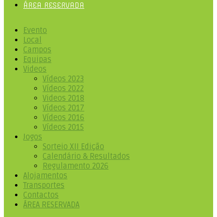
ÁREA RESERVADA
Evento
Local
Campos
Equipas
Videos
Vídeos 2023
Vídeos 2022
Videos 2018
Vídeos 2017
Vídeos 2016
Vídeos 2015
Jogos
Sorteio XII Edição
Calendário & Resultados
Regulamento 2026
Alojamentos
Transportes
Contactos
ÁREA RESERVADA