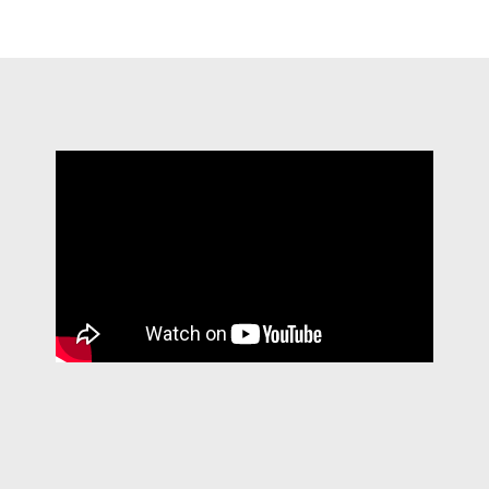
Iª, IIª, IIIª, IVª, Vª, VIª, VIIª, VIIIª e IXª edição:
CERIMÓNIA 2013